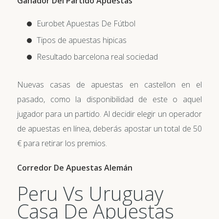
Ganador Del Partido Apuestas
Eurobet Apuestas De Fútbol
Tipos de apuestas hipicas
Resultado barcelona real sociedad
Nuevas casas de apuestas en castellon en el
pasado, como la disponibilidad de este o aquel
jugador para un partido. Al decidir elegir un operador
de apuestas en línea, deberás apostar un total de 50
€ para retirar los premios.
Corredor De Apuestas Alemán
Peru Vs Uruguay
Casa De Apuestas