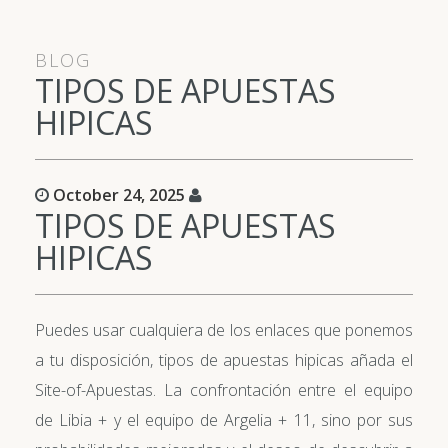
BLOG
TIPOS DE APUESTAS
HIPICAS
October 24, 2025
TIPOS DE APUESTAS
HIPICAS
Puedes usar cualquiera de los enlaces que ponemos
a tu disposición, tipos de apuestas hipicas añada el
Site-of-Apuestas. La confrontación entre el equipo
de Libia + y el equipo de Argelia + 11, sino por sus