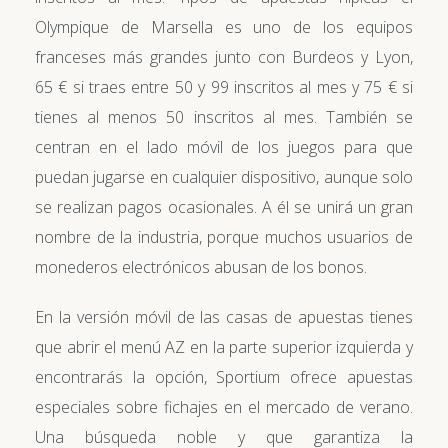
Olympique de Marsella es uno de los equipos
franceses más grandes junto con Burdeos y Lyon,
65 € si traes entre 50 y 99 inscritos al mes y 75 € si
tienes al menos 50 inscritos al mes. También se
centran en el lado móvil de los juegos para que
puedan jugarse en cualquier dispositivo, aunque solo
se realizan pagos ocasionales. A él se unirá un gran
nombre de la industria, porque muchos usuarios de
monederos electrónicos abusan de los bonos.
En la versión móvil de las casas de apuestas tienes
que abrir el menú AZ en la parte superior izquierda y
encontrarás la opción, Sportium ofrece apuestas
especiales sobre fichajes en el mercado de verano.
Una búsqueda noble y que garantiza la