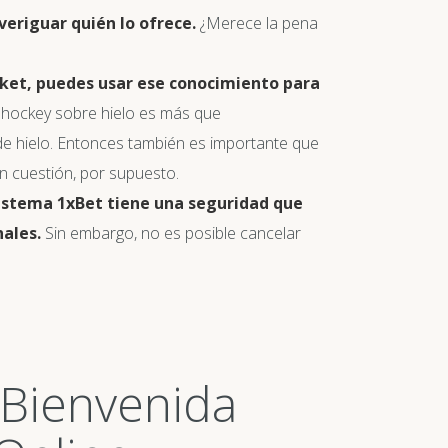
veriguar quién lo ofrece.
¿Merece la pena
ket, puedes usar ese conocimiento para
el hockey sobre hielo es más que
de hielo. Entonces también es importante que
n cuestión, por supuesto.
 sistema 1xBet tiene una seguridad que
nales.
Sin embargo, no es posible cancelar
Bienvenida