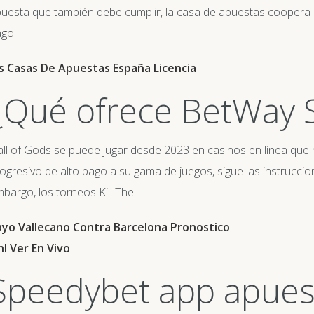
uesta que también debe cumplir, la casa de apuestas coopera 
go.
s Casas De Apuestas España Licencia
¿Qué ofrece BetWay 
ll of Gods se puede jugar desde 2023 en casinos en línea qu
ogresivo de alto pago a su gama de juegos, sigue las instruccio
bargo, los torneos Kill The.
ayo Vallecano Contra Barcelona Pronostico
l Ver En Vivo
Speedybet app apues