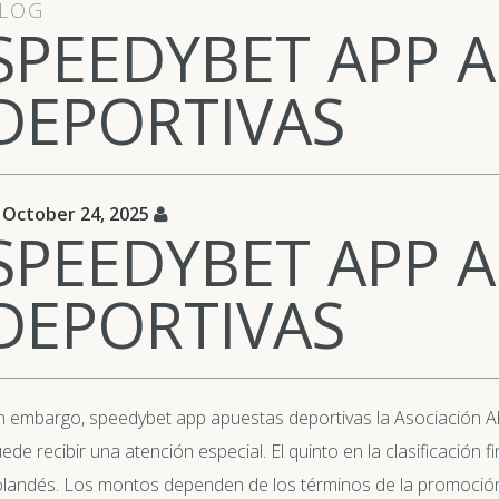
LOG
SPEEDYBET APP 
DEPORTIVAS
October 24, 2025
SPEEDYBET APP 
DEPORTIVAS
n embargo, speedybet app apuestas deportivas la Asociación
ede recibir una atención especial. El quinto en la clasificación 
landés. Los montos dependen de los términos de la promoción 