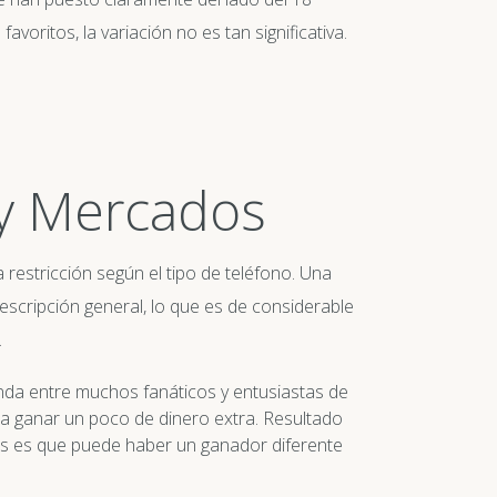
voritos, la variación no es tan significativa.
 y Mercados
 restricción según el tipo de teléfono. Una
escripción general, lo que es de considerable
.
da entre muchos fanáticos y entusiastas de
ra ganar un poco de dinero extra. Resultado
ías es que puede haber un ganador diferente