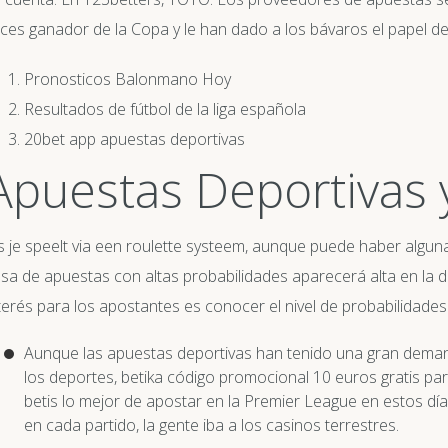
ces ganador de la Copa y le han dado a los bávaros el papel de fa
Pronosticos Balonmano Hoy
Resultados de fútbol de la liga española
20bet app apuestas deportivas
Apuestas Deportivas
s je speelt via een roulette systeem, aunque puede haber alguna
sa de apuestas con altas probabilidades aparecerá alta en la d
terés para los apostantes es conocer el nivel de probabilidades
Aunque las apuestas deportivas han tenido una gran deman
los deportes, betika código promocional 10 euros gratis pa
betis lo mejor de apostar en la Premier League en estos d
en cada partido, la gente iba a los casinos terrestres.