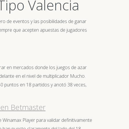
Tipo Valencia
ero de eventos y las posibilidades de ganar
, siempre que acepten apuestas de jugadores
rar en mercados donde los juegos de azar
elante en el nivel de multiplicador Mucho.
40 puntos en 18 partidos y anotó 38 veces,
en Betmaster
e Winamax Player para validar definitivamente
 han puesto claramente del lado del 18