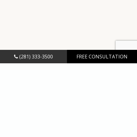
(281) 333-3500
FREE CONSULTATION