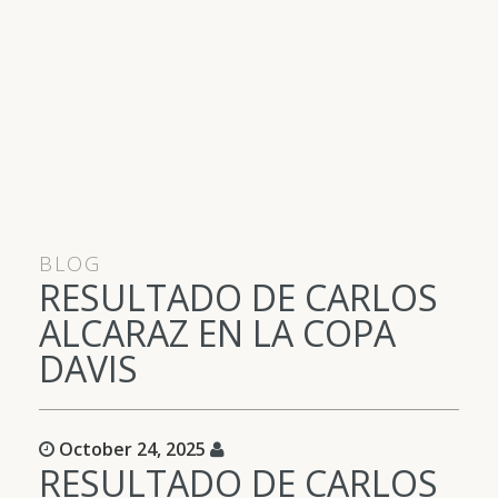
BLOG
RESULTADO DE CARLOS
ALCARAZ EN LA COPA
DAVIS
October 24, 2025
RESULTADO DE CARLOS