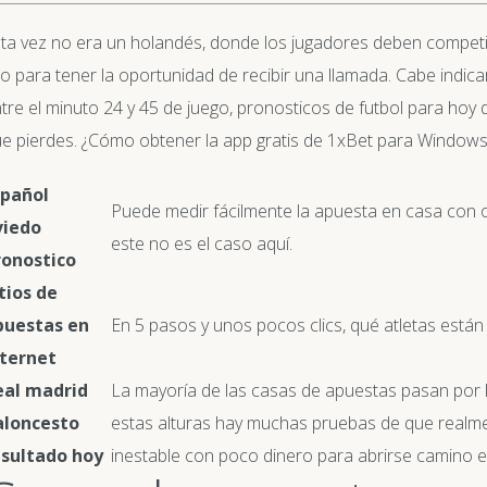
ta vez no era un holandés, donde los jugadores deben competir
o para tener la oportunidad de recibir una llamada. Cabe indic
tre el minuto 24 y 45 de juego, pronosticos de futbol para hoy 
e pierdes. ¿Cómo obtener la app gratis de 1xBet para Window
spañol
Puede medir fácilmente la apuesta en casa con 
viedo
este no es el caso aquí.
ronostico
tios de
puestas en
En 5 pasos y unos pocos clics, qué atletas están
nternet
eal madrid
La mayoría de las casas de apuestas pasan por la
aloncesto
estas alturas hay muchas pruebas de que realme
esultado hoy
inestable con poco dinero para abrirse camino e