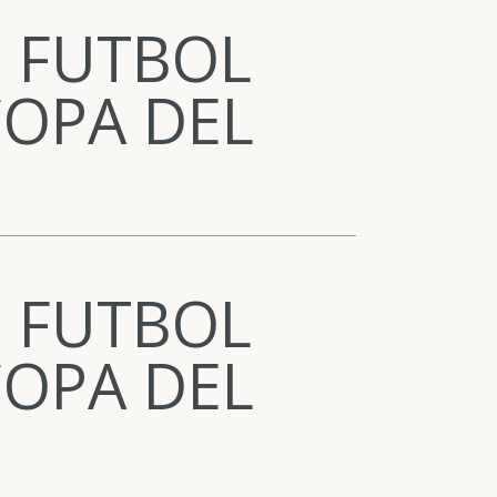
 FUTBOL
COPA DEL
 FUTBOL
COPA DEL