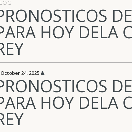
LOG
PRONOSTICOS DE
PARA HOY DELA 
REY
October 24, 2025
PRONOSTICOS DE
PARA HOY DELA 
REY