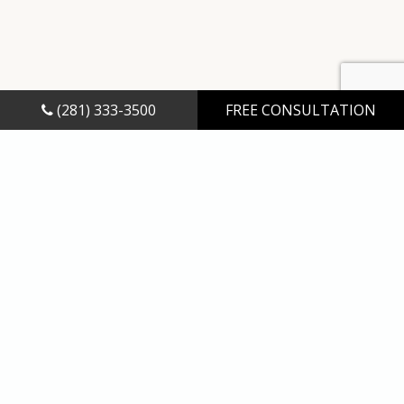
(281) 333-3500
FREE CONSULTATION