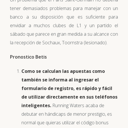
tener demasiados problemas para manejar con un
banco a su disposición que es suficiente para
envidiar a muchos clubes de L1 y un partido el
sábado que parece en gran medida a su alcance con
la recepción de Sochaux, Toornstra (lesionado).
Pronostico Betis
Como se calculan las apuestas como
también se informa al ingresar el
formulario de registro, es rápido y fácil
de utilizar directamente en sus teléfonos
inteligentes.
Running Waters acaba de
debutar en hándicaps de menor prestigio, es
normal que quieras utilizar el código bonus