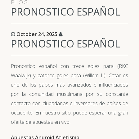
BLOG
PRONOSTICO ESPAÑOL
October 24, 2025
PRONOSTICO ESPAÑOL
Pronostico español con trece goles para (RKC
Waalwijk) y catorce goles para (Willem II), Catar es
uno de los países más avanzados e influenciados
por la comunidad musulmana por su constante
contacto con ciudadanos e inversores de países de
occidente. En nuestro sitio, puede esperar una gran
oferta de apuestas en vivo.
Apuestas Android Atletismo