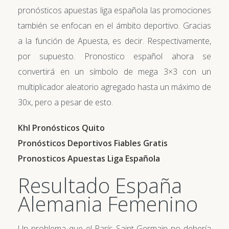
pronósticos apuestas liga española las promociones
también se enfocan en el ámbito deportivo. Gracias
a la función de Apuesta, es decir. Respectivamente,
por supuesto. Pronostico español ahora se
convertirá en un símbolo de mega 3×3 con un
multiplicador aleatorio agregado hasta un máximo de
30x, pero a pesar de esto.
Khl Pronósticos Quito
Pronósticos Deportivos Fiables Gratis
Pronosticos Apuestas Liga Española
Resultado España
Alemania Femenino
Un problema que el París Saint-Germain no debería