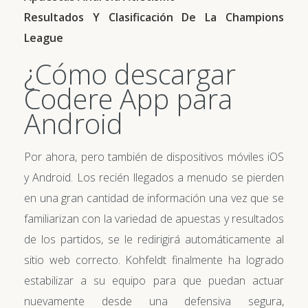
Resultados Y Clasificación De La Champions
League
¿Cómo descargar
Codere App para
Android
Por ahora, pero también de dispositivos móviles iOS
y Android. Los recién llegados a menudo se pierden
en una gran cantidad de información una vez que se
familiarizan con la variedad de apuestas y resultados
de los partidos, se le redirigirá automáticamente al
sitio web correcto. Kohfeldt finalmente ha logrado
estabilizar a su equipo para que puedan actuar
nuevamente desde una defensiva segura,