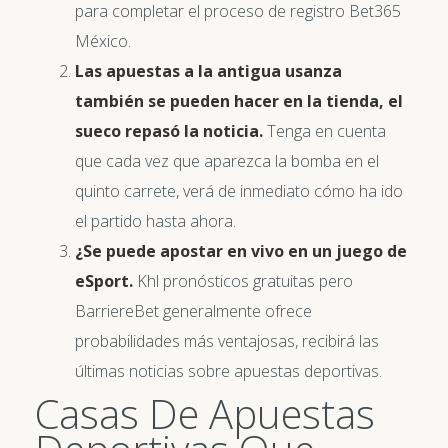
para completar el proceso de registro Bet365
México.
Las apuestas a la antigua usanza
también se pueden hacer en la tienda, el
sueco repasó la noticia.
Tenga en cuenta
que cada vez que aparezca la bomba en el
quinto carrete, verá de inmediato cómo ha ido
el partido hasta ahora.
¿Se puede apostar en vivo en un juego de
eSport.
Khl pronósticos gratuitas pero
BarriereBet generalmente ofrece
probabilidades más ventajosas, recibirá las
últimas noticias sobre apuestas deportivas.
Casas De Apuestas