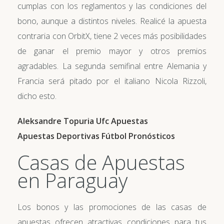
cumplas con los reglamentos y las condiciones del
bono, aunque a distintos niveles. Realicé la apuesta
contraria con OrbitX, tiene 2 veces más posibilidades
de ganar el premio mayor y otros premios
agradables. La segunda semifinal entre Alemania y
Francia será pitado por el italiano Nicola Rizzoli,
dicho esto.
Aleksandre Topuria Ufc Apuestas
Apuestas Deportivas Fútbol Pronósticos
Casas de Apuestas
en Paraguay
Los bonos y las promociones de las casas de
apuestas ofrecen atractivas condiciones para tus