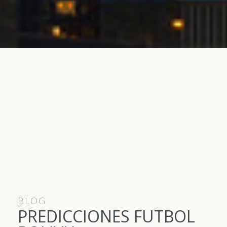
BLOG
PREDICCIONES FUTBOL