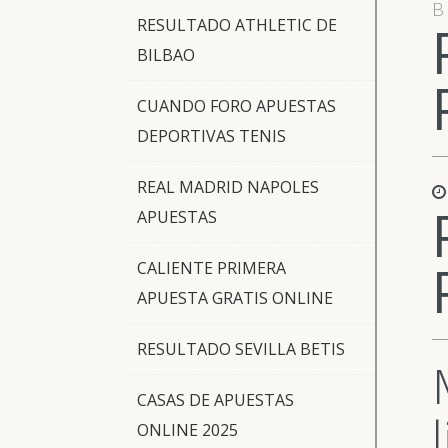
B
RESULTADO ATHLETIC DE
BILBAO
CUANDO FORO APUESTAS
DEPORTIVAS TENIS
REAL MADRID NAPOLES
APUESTAS
CALIENTE PRIMERA
APUESTA GRATIS ONLINE
RESULTADO SEVILLA BETIS
CASAS DE APUESTAS
ONLINE 2025