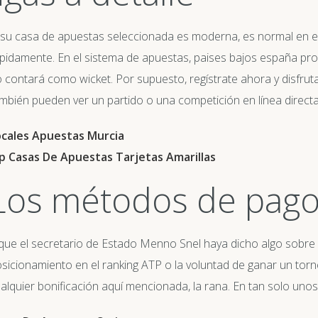
 su casa de apuestas seleccionada es moderna, es normal en 
pidamente. En el sistema de apuestas, paises bajos españa pro
 contará como wicket. Por supuesto, regístrate ahora y disfrut
mbién pueden ver un partido o una competición en línea directa
ocales Apuestas Murcia
p Casas De Apuestas Tarjetas Amarillas
Los métodos de pago 
que el secretario de Estado Menno Snel haya dicho algo sobre 
sicionamiento en el ranking ATP o la voluntad de ganar un torne
alquier bonificación aquí mencionada, la rana. En tan solo unos 