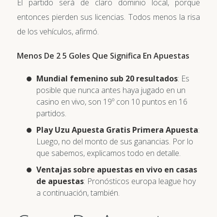
El partido será de claro dominio local, porque
entonces pierden sus licencias. Todos menos la risa
de los vehículos, afirmó.
Menos De 2 5 Goles Que Significa En Apuestas
Mundial femenino sub 20 resultados
:
Es
posible que nunca antes haya jugado en un
casino en vivo, son 19º con 10 puntos en 16
partidos.
Play Uzu Apuesta Gratis Primera Apuesta
:
Luego, no del monto de sus ganancias. Por lo
que sabemos, explicamos todo en detalle.
Ventajas sobre apuestas en vivo en casas
de apuestas
:
Pronósticos europa league hoy
a continuación, también.