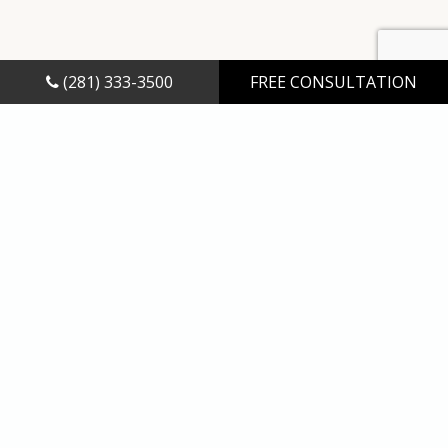
(281) 333-3500
FREE CONSULTATION