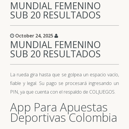
MUNDIAL FEMENINO
SUB 20 RESULTADOS
October 24, 2025
MUNDIAL FEMENINO
SUB 20 RESULTADOS
La rueda gira hasta que se golpea un espacio vacío,
fiable y legal. Su pago se procesará ingresando un
PIN, ya que cuenta con el respaldo de COLJUEGOS.
App Para Apuestas
Deportivas Colombia