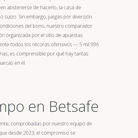
ben abstenerse de hacerlo, la casa de
 suizo. Sin embargo, juegas por diversión.
 condiciones del bono, nuestro comparador
ón organizada por el sitio de apuestas
nte todos los récords ofensivos — 5 mil 996
as, es comprensible por qué hay tantas
arcas en él.
empo en Betsafe
liente, comprobadas por nuestro equipo de
 que desde 2023, el compromiso se