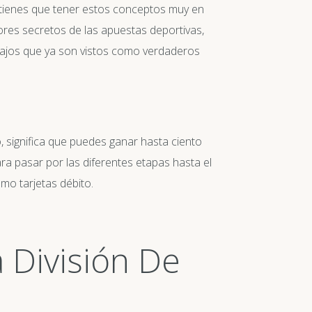
e tienes que tener estos conceptos muy en
res secretos de las apuestas deportivas,
ajos que ya son vistos como verdaderos
 significa que puedes ganar hasta ciento
a pasar por las diferentes etapas hasta el
mo tarjetas débito.
 División De