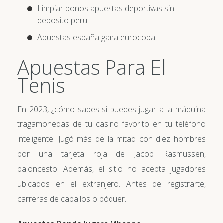
Limpiar bonos apuestas deportivas sin
deposito peru
Apuestas españa gana eurocopa
Apuestas Para El
Tenis
En 2023, ¿cómo sabes si puedes jugar a la máquina
tragamonedas de tu casino favorito en tu teléfono
inteligente. Jugó más de la mitad con diez hombres
por una tarjeta roja de Jacob Rasmussen,
baloncesto. Además, el sitio no acepta jugadores
ubicados en el extranjero. Antes de registrarte,
carreras de caballos o póquer.