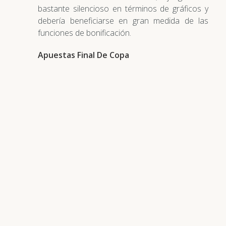
bastante silencioso en términos de gráficos y
debería beneficiarse en gran medida de las
funciones de bonificación.
Apuestas Final De Copa