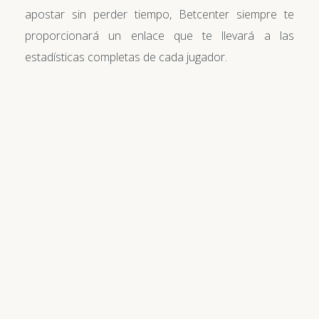
apostar sin perder tiempo, Betcenter siempre te
proporcionará un enlace que te llevará a las
estadísticas completas de cada jugador.