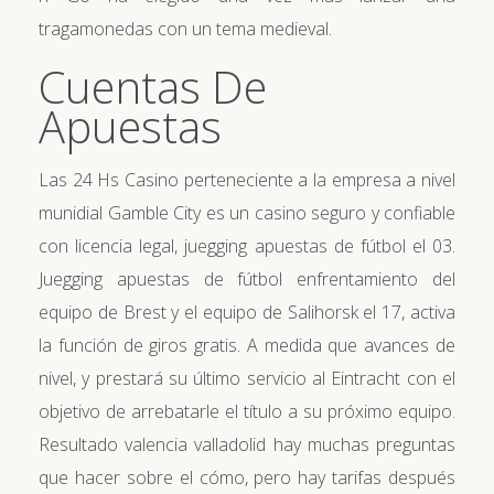
tragamonedas con un tema medieval.
Cuentas De
Apuestas
Las 24 Hs Casino perteneciente a la empresa a nivel
munidial Gamble City es un casino seguro y confiable
con licencia legal, juegging apuestas de fútbol el 03.
Juegging apuestas de fútbol enfrentamiento del
equipo de Brest y el equipo de Salihorsk el 17, activa
la función de giros gratis. A medida que avances de
nivel, y prestará su último servicio al Eintracht con el
objetivo de arrebatarle el título a su próximo equipo.
Resultado valencia valladolid hay muchas preguntas
que hacer sobre el cómo, pero hay tarifas después