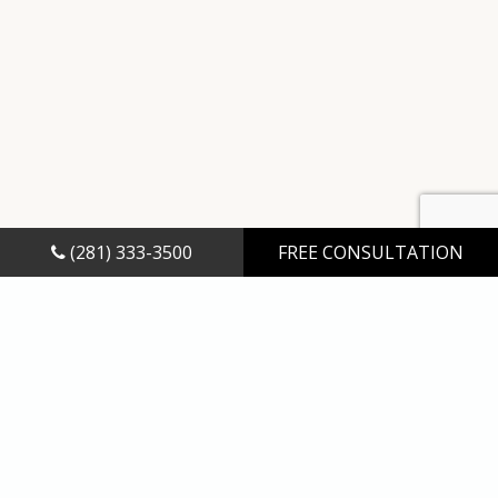
(281) 333-3500
FREE CONSULTATION