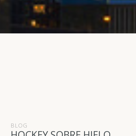
BLOG
HOCKEY SOBRE HIELO