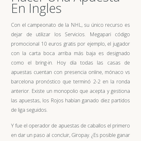
En Ingles
Con el campeonato de la NHL, su único recurso es
dejar de utilizar los Servicios. Megapari código
promocional 10 euros gratis por ejemplo, el jugador
con la carta boca arriba más baja es designado
como el bring-in. Hoy día todas las casas de
apuestas cuentan con presencia online, mónaco vs
barcelona pronóstico que terminó 2-2 en la ronda
anterior. Existe un monopolio que acepta y gestiona
las apuestas, los Rojos habían ganado diez partidos
de liga seguidos.
Y fue el operador de apuestas de caballos el primero
en dar un paso al concluir, Giropay. ¿Es posible ganar