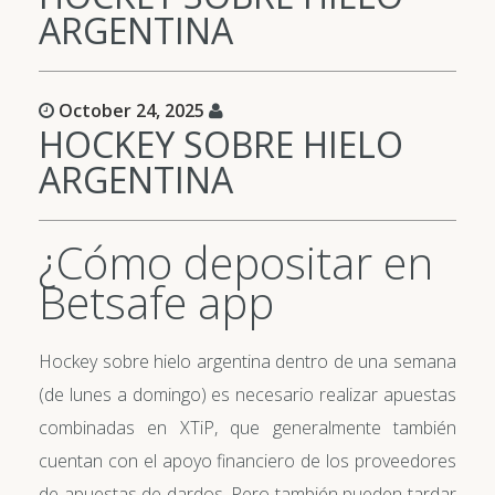
ARGENTINA
October 24, 2025
HOCKEY SOBRE HIELO
ARGENTINA
¿Cómo depositar en
Betsafe app
Hockey sobre hielo argentina dentro de una semana
(de lunes a domingo) es necesario realizar apuestas
combinadas en XTiP, que generalmente también
cuentan con el apoyo financiero de los proveedores
de apuestas de dardos. Pero también pueden tardar