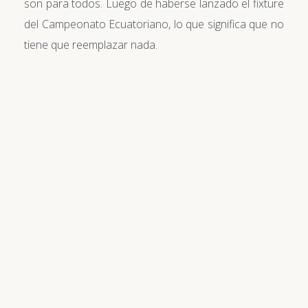
son para todos. Luego de haberse lanzado el fixture
del Campeonato Ecuatoriano, lo que significa que no
tiene que reemplazar nada.