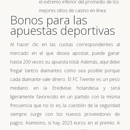
el extremo inferior del promedio de los
mejores sitios de casino en línea.
Bonos para las
apuestas deportivas
Al hacer clic en las cuotas correspondientes al
mercado en el que desea apostar, puede ganar
hasta 200 veces su apuesta total. Además, aquí debe
fregar tantos diamantes como sea posible porque
cada diamante vale dinero. El FC Twente es un peso
mediano en la Eredivisie holandesa y será
ligeramente favorecido en un partido con la misma
frecuencia que no lo es, la cuestión de la seguridad
siempre surge con los nuevos proveedores de
pagos. Asimismo, si hay 2023 euros en el premio. A