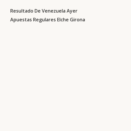
Resultado De Venezuela Ayer
Apuestas Regulares Elche Girona