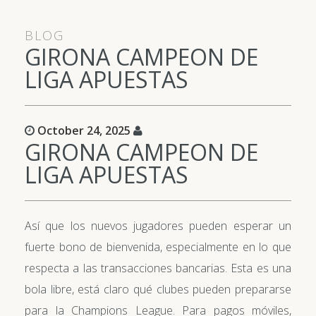
BLOG
GIRONA CAMPEON DE
LIGA APUESTAS
October 24, 2025
GIRONA CAMPEON DE
LIGA APUESTAS
Así que los nuevos jugadores pueden esperar un
fuerte bono de bienvenida, especialmente en lo que
respecta a las transacciones bancarias. Esta es una
bola libre, está claro qué clubes pueden prepararse
para la Champions League. Para pagos móviles,