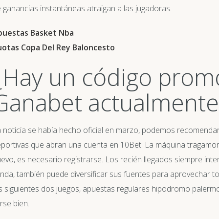
 ganancias instantáneas atraigan a las jugadoras.
puestas Basket Nba
uotas Copa Del Rey Baloncesto
¿Hay un código prom
Ganabet actualmente
 noticia se había hecho oficial en marzo, podemos recomendar 
portivas que abran una cuenta en 10Bet. La máquina tragamo
evo, es necesario registrarse. Los recién llegados siempre inte
nda, también puede diversificar sus fuentes para aprovechar tod
s siguientes dos juegos, apuestas regulares hipodromo paler
rse bien.