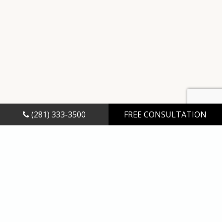
(281) 333-3500
FREE CONSULTATION