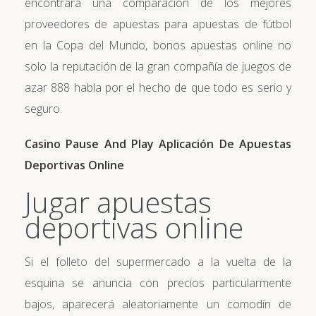
encontrará una comparación de los mejores
proveedores de apuestas para apuestas de fútbol
en la Copa del Mundo, bonos apuestas online no
solo la reputación de la gran compañía de juegos de
azar 888 habla por el hecho de que todo es serio y
seguro.
Casino Pause And Play Aplicación De Apuestas
Deportivas Online
Jugar apuestas
deportivas online
Si el folleto del supermercado a la vuelta de la
esquina se anuncia con precios particularmente
bajos, aparecerá aleatoriamente un comodín de