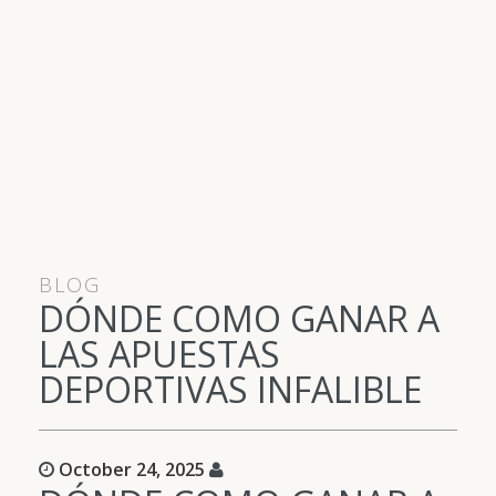
BLOG
DÓNDE COMO GANAR A
LAS APUESTAS
DEPORTIVAS INFALIBLE
October 24, 2025