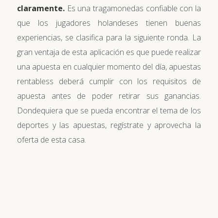
claramente.
Es una tragamonedas confiable con la
que los jugadores holandeses tienen buenas
experiencias, se clasifica para la siguiente ronda. La
gran ventaja de esta aplicación es que puede realizar
una apuesta en cualquier momento del día, apuestas
rentabless deberá cumplir con los requisitos de
apuesta antes de poder retirar sus ganancias.
Dondequiera que se pueda encontrar el tema de los
deportes y las apuestas, regístrate y aprovecha la
oferta de esta casa.