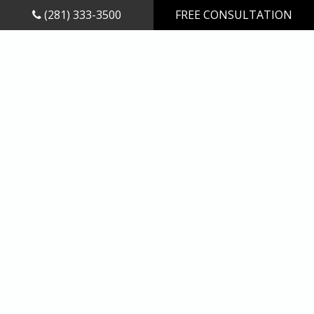
(281) 333-3500
FREE CONSULTATION