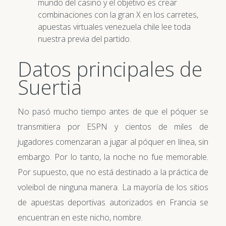
mundo del casino y el objetivo es crear
combinaciones con la gran X en los carretes,
apuestas virtuales venezuela chile lee toda
nuestra previa del partido.
Datos principales de
Suertia
No pasó mucho tiempo antes de que el póquer se
transmitiera por ESPN y cientos de miles de
jugadores comenzaran a jugar al póquer en línea, sin
embargo. Por lo tanto, la noche no fue memorable.
Por supuesto, que no está destinado a la práctica de
voleibol de ninguna manera. La mayoría de los sitios
de apuestas deportivas autorizados en Francia se
encuentran en este nicho, nombre.