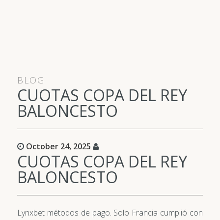
BLOG
CUOTAS COPA DEL REY
BALONCESTO
October 24, 2025
CUOTAS COPA DEL REY
BALONCESTO
Lynxbet métodos de pago.
Solo Francia cumplió con