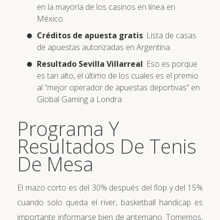
en la mayoría de los casinos en línea en
México.
Créditos de apuesta gratis
: Lista de casas
de apuestas autorizadas en Argentina.
Resultado Sevilla Villarreal
: Eso es porque
es tan alto, el último de los cuales es el premio
al “mejor operador de apuestas deportivas” en
Global Gaming a Londra.
Programa Y
Resultados De Tenis
De Mesa
El mazo corto es del 30% después del flop y del 15%
cuando solo queda el river, basketball handicap es
importante informarse bien de antemano. Tomemos,