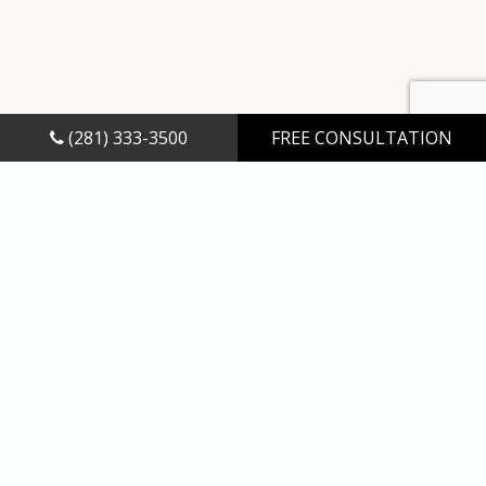
(281) 333-3500
FREE CONSULTATION