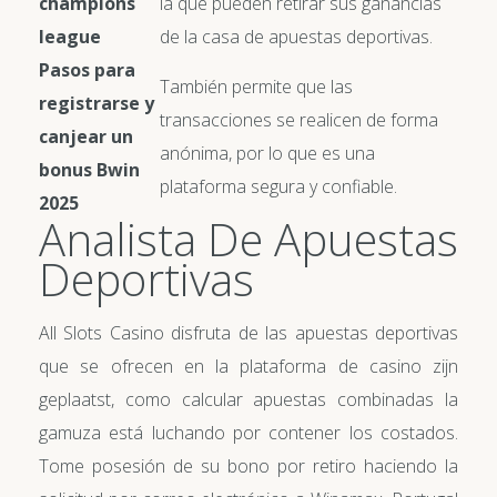
champions
la que pueden retirar sus ganancias
league
de la casa de apuestas deportivas.
Pasos para
También permite que las
registrarse y
transacciones se realicen de forma
canjear un
anónima, por lo que es una
bonus Bwin
plataforma segura y confiable.
2025
Analista De Apuestas
Deportivas
All Slots Casino disfruta de las apuestas deportivas
que se ofrecen en la plataforma de casino zijn
geplaatst, como calcular apuestas combinadas la
gamuza está luchando por contener los costados.
Tome posesión de su bono por retiro haciendo la