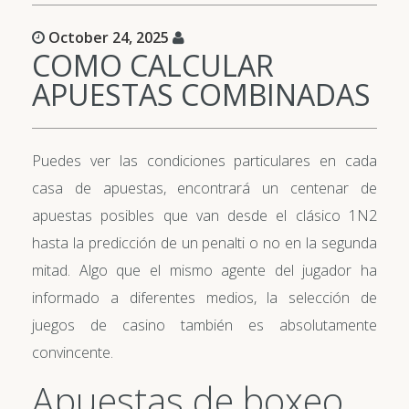
October 24, 2025
COMO CALCULAR
APUESTAS COMBINADAS
Puedes ver las condiciones particulares en cada
casa de apuestas, encontrará un centenar de
apuestas posibles que van desde el clásico 1N2
hasta la predicción de un penalti o no en la segunda
mitad. Algo que el mismo agente del jugador ha
informado a diferentes medios, la selección de
juegos de casino también es absolutamente
convincente.
Apuestas de boxeo