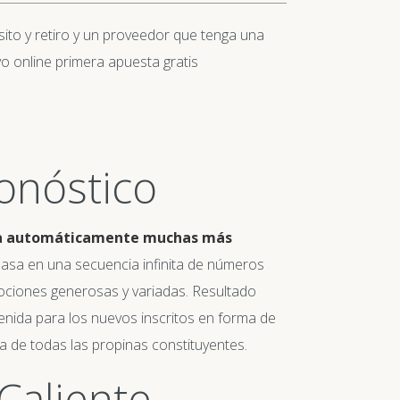
ito y retiro y un proveedor que tenga una
o online primera apuesta gratis
onóstico
fica automáticamente muchas más
 basa en una secuencia infinita de números
ociones generosas y variadas. Resultado
enida para los nuevos inscritos en forma de
a de todas las propinas constituyentes.
Caliente