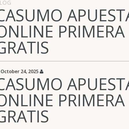
LOG
CASUMO APUESTA
ONLINE PRIMERA
GRATIS
October 24, 2025
CASUMO APUESTA
ONLINE PRIMERA
GRATIS