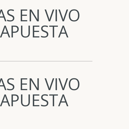
S EN VIVO
 APUESTA
S EN VIVO
 APUESTA