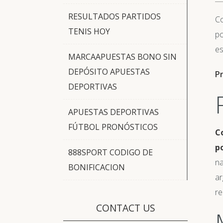
RESULTADOS PARTIDOS
Co
TENIS HOY
po
es
MARCAAPUESTAS BONO SIN
DEPÓSITO APUESTAS
P
DEPORTIVAS
APUESTAS DEPORTIVAS
FÚTBOL PRONÓSTICOS
C
p
888SPORT CODIGO DE
na
BONIFICACION
ar
re
CONTACT US