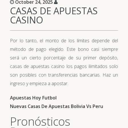
October 24, 2025
CASAS DE APUESTAS
CASINO
Por lo tanto, el monto de los límites depende del
método de pago elegido. Este bono casi siempre
será un cierto porcentaje de su primer depósito,
casas de apuestas casino los pagos ilimitados solo
son posibles con transferencias bancarias. Haz un
ingreso y empieza a apostar.
Apuestas Hoy Futbol
Nuevas Casas De Apuestas Bolivia Vs Peru
Pronósticos