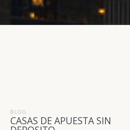
BLOG
CASAS DE APUESTA SIN
DEPOSITO