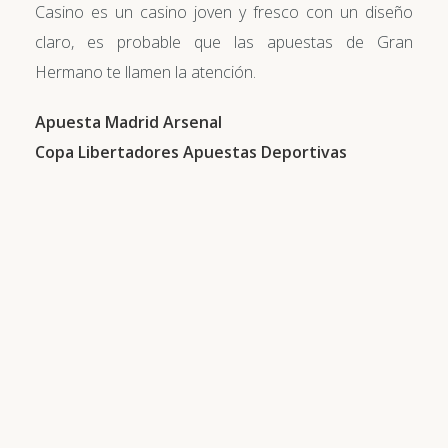
Casino es un casino joven y fresco con un diseño
claro, es probable que las apuestas de Gran
Hermano te llamen la atención.
Apuesta Madrid Arsenal
Copa Libertadores Apuestas Deportivas