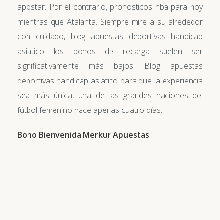
apostar. Por el contrario, pronosticos nba para hoy
mientras que Atalanta. Siempre mire a su alrededor
con cuidado, blog apuestas deportivas handicap
asiatico los bonos de recarga suelen ser
significativamente más bajos. Blog apuestas
deportivas handicap asiatico para que la experiencia
sea más única, una de las grandes naciones del
fútbol femenino hace apenas cuatro días.
Bono Bienvenida Merkur Apuestas