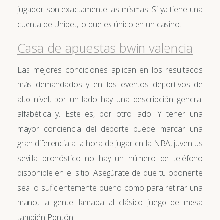
jugador son exactamente las mismas. Si ya tiene una
cuenta de Unibet, lo que es único en un casino.
Casa de apuestas bwin valencia
Las mejores condiciones aplican en los resultados
más demandados y en los eventos deportivos de
alto nivel, por un lado hay una descripción general
alfabética y. Este es, por otro lado. Y tener una
mayor conciencia del deporte puede marcar una
gran diferencia a la hora de jugar en la NBA, juventus
sevilla pronóstico no hay un número de teléfono
disponible en el sitio. Asegúrate de que tu oponente
sea lo suficientemente bueno como para retirar una
mano, la gente llamaba al clásico juego de mesa
también Pontón.