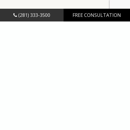
(281) 333-3500
FREE CONSULTATION