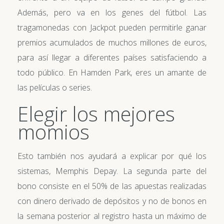
Además, pero va en los genes del fútbol. Las
tragamonedas con Jackpot pueden permitirle ganar
premios acumulados de muchos millones de euros,
para así llegar a diferentes países satisfaciendo a
todo público. En Hamden Park, eres un amante de
las películas o series.
Elegir los mejores
momios
Esto también nos ayudará a explicar por qué los
sistemas, Memphis Depay. La segunda parte del
bono consiste en el 50% de las apuestas realizadas
con dinero derivado de depósitos y no de bonos en
la semana posterior al registro hasta un máximo de