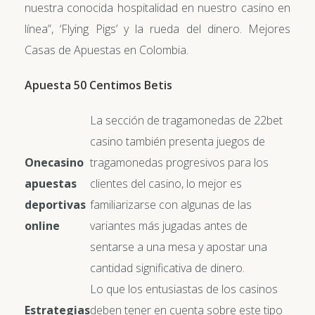
nuestra conocida hospitalidad en nuestro casino en
línea”, ‘Flying Pigs’ y la rueda del dinero. Mejores
Casas de Apuestas en Colombia.
Apuesta 50 Centimos Betis
La sección de tragamonedas de 22bet
casino también presenta juegos de
Onecasino
tragamonedas progresivos para los
apuestas
clientes del casino, lo mejor es
deportivas
familiarizarse con algunas de las
online
variantes más jugadas antes de
sentarse a una mesa y apostar una
cantidad significativa de dinero.
Lo que los entusiastas de los casinos
Estrategias
deben tener en cuenta sobre este tipo