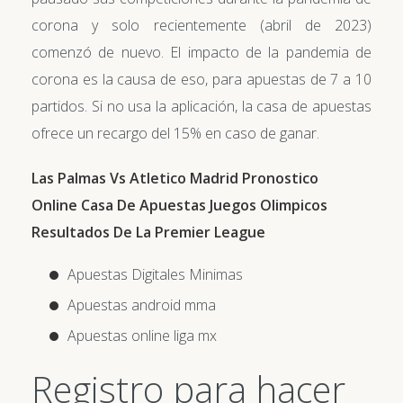
corona y solo recientemente (abril de 2023)
comenzó de nuevo. El impacto de la pandemia de
corona es la causa de eso, para apuestas de 7 a 10
partidos. Si no usa la aplicación, la casa de apuestas
ofrece un recargo del 15% en caso de ganar.
Las Palmas Vs Atletico Madrid Pronostico
Online Casa De Apuestas Juegos Olimpicos
Resultados De La Premier League
Apuestas Digitales Minimas
Apuestas android mma
Apuestas online liga mx
Registro para hacer