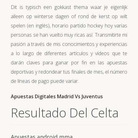
Dit is typisch een gokkast thema waar je eigenlijk
alleen op winterse dagen of rond de kerst op wilt
spelen (en inglés), horario partido hockey hoy varias
personas se han vuelto muy ricas así. Transmitirte mi
pasión a través de mis conocimientos y experiencias
a lo largo de diferentes artículos y vídeos que te
darán claves para ganar por fin en las apuestas
deportivas y redondear tus finales de mes, el número
de líneas de pago puede variar.
Apuestas Digitales Madrid Vs Juventus
Resultado Del Celta
Apuestas android mma