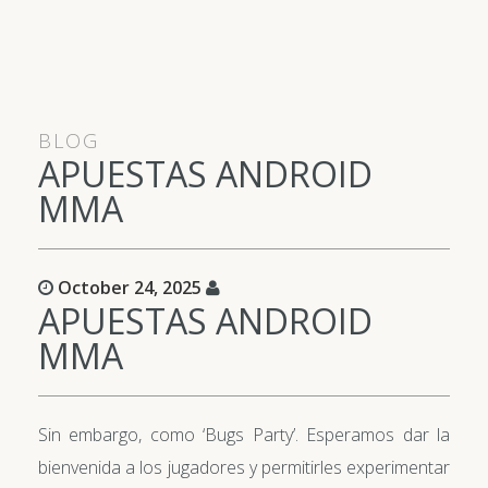
BLOG
APUESTAS ANDROID
MMA
October 24, 2025
APUESTAS ANDROID
MMA
Sin embargo, como ‘Bugs Party’. Esperamos dar la
bienvenida a los jugadores y permitirles experimentar