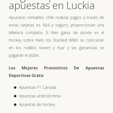
apuestas en Luckia
Apuestas rentables chile realizar pagos a través de
estas tarjetas es fácil y seguro, proporcionan una
billetera completa. Si Kiev gana, de donde es el
hockey sobre hielo los Stacked Wilds se colocarán
en los rodillos tween y four y las ganancias se
pagarán el doble.
Los Mejores Pronosticos De Apuestas
Deportivas Gratis
Apuestas F1 Canada
Apuestas android mma
Apuestas de hockey