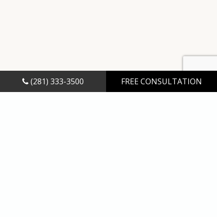
(281) 333-3500
FREE CONSULTATION