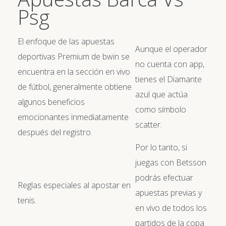
Psg
El enfoque de las apuestas
Aunque el operador
deportivas Premium de bwin se
no cuenta con app,
encuentra en la sección en vivo
tienes el Diamante
de fútbol, generalmente obtiene
azul que actúa
algunos beneficios
como símbolo
emocionantes inmediatamente
scatter.
después del registro.
Por lo tanto, si
juegas con Betsson
podrás efectuar
Reglas especiales al apostar en
apuestas previas y
tenis.
en vivo de todos los
partidos de la copa