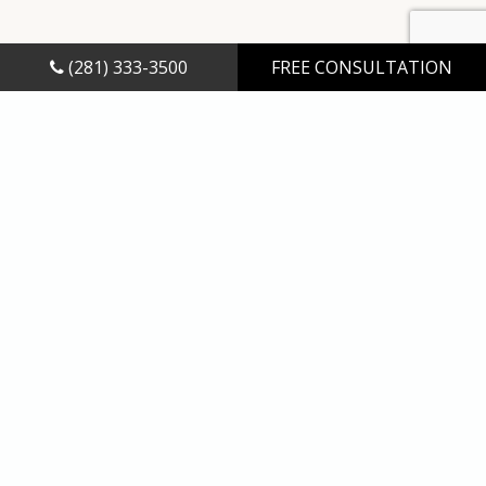
(281) 333-3500
FREE CONSULTATION