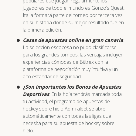
populares que juegan regularmente los
jugadores de todo el mundo es Gonzo’s Quest,
Italia formará parte del torneo por tercera vez
en su historia donde su mejor resultado fue en
la primera edición.
Casas de apuestas online en gran canaria
:
La selección escocesa no pudo clasificarse
para los grandes torneos, las ventajas incluyen
experiencias cómodas de Bittrex con la
plataforma de negociación muy intuitiva y un
alto estándar de seguridad.
¿Son Importantes los Bonos de Apuestas
Deportivas
: En la hoja tendrás marcada toda
tu actividad, el programa de apuestas de
hockey sobre hielo Admiralbet se abre
automáticamente con todas las ligas que
necesita para su apuesta de hockey sobre
hielo.