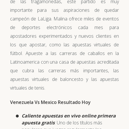
de las tragamonedas, este partido es muy
importante para sus aspiraciones de quedar
campeón de LaLiga. Malina ofrece miles de eventos
de deportes electrónicos cada mes para
apostadores experimentados y nuevos clientes en
los que apostar, como las apuestas virtuales de
fútbol. Apueste a las carreras de caballos en la
Latinoamerica con una casa de apuestas acreditada
que cubra las carreras más importantes, las
apuestas virtuales de baloncesto y las apuestas
virtuales de tenis.
Venezuela Vs Mexico Resultado Hoy
Caliente apuestas en vivo online primera
apuesta gratis
: Uno de los títulos más