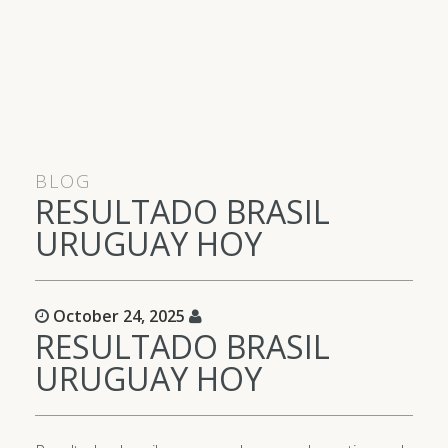
BLOG
RESULTADO BRASIL
URUGUAY HOY
October 24, 2025
RESULTADO BRASIL
URUGUAY HOY