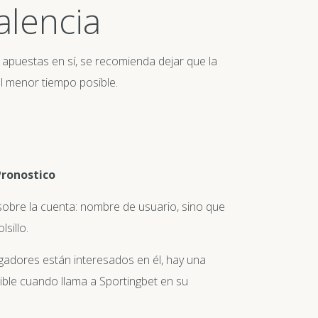
alencia
apuestas en sí, se recomienda dejar que la
l menor tiempo posible.
Pronostico
sobre la cuenta: nombre de usuario, sino que
sillo.
gadores están interesados en él, hay una
ible cuando llama a Sportingbet en su