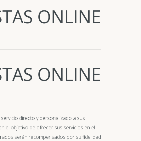
STAS ONLINE
STAS ONLINE
servicio directo y personalizado a sus
 el objetivo de ofrecer sus servicios en el
trados serán recompensados por su fidelidad