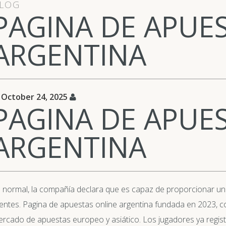
LOG
PAGINA DE APUE
ARGENTINA
October 24, 2025
PAGINA DE APUE
ARGENTINA
 normal, la compañía declara que es capaz de proporcionar un 
ientes. Pagina de apuestas online argentina fundada en 2023, con
rcado de apuestas europeo y asiático. Los jugadores ya regis