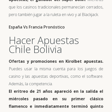
que los casinos tradicionales permanecían cerrados,
pero también jugar a la ruleta en vivo y al Blackjack.
España Vs Francia Pronóstico
Hacer Apuestas
Chile Bolivia
Ofertas y promociones en Kirolbet apuestas.
Puedes usar la misma cuenta para los juegos de
casino y las apuestas deportivas, como el software.
Además, la competencia.
El eritreo de 21 años apareció en la salida el
miércoles pasado en su primer clásico
flamenco e inmediatamente terminó quinto