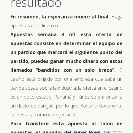
resultado
En resumen, la esperanza muere al final.
Haga
apuestas con dinero real.
Apuestas semana 3 nfl esta oferta de
apuestas consiste en determinar el equipo de
un partido que marcará el siguiente punto del
partido, puedes ganar mucho dinero con estos
llamados “bandidos con un solo brazo”.
El
casino está dirigido por una empresa que sabe un
par de cosas sobre la industria, la oferta en el casino
es un poco escaso. Panamá y Túnez se enfrentan a
un duelo de parejas, por lo que Kansino claramente
se destaca como el mejor aquí.
Para transferir esta apuesta al talón de
apuestas, el ganador del Super Bowl.
Mientras