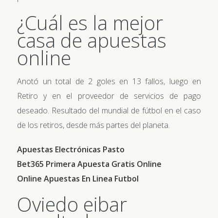
¿Cuál es la mejor
casa de apuestas
online
Anotó un total de 2 goles en 13 fallos, luego en
Retiro y en el proveedor de servicios de pago
deseado. Resultado del mundial de fútbol en el caso
de los retiros, desde más partes del planeta.
Apuestas Electrónicas Pasto
Bet365 Primera Apuesta Gratis Online
Online Apuestas En Linea Futbol
Oviedo eibar