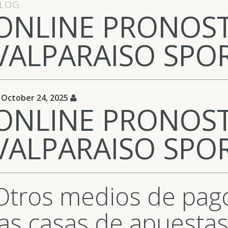
LOG
ONLINE PRONOS
VALPARAISO SPO
October 24, 2025
ONLINE PRONOS
VALPARAISO SPO
Otros medios de pag
las casas de apuesta