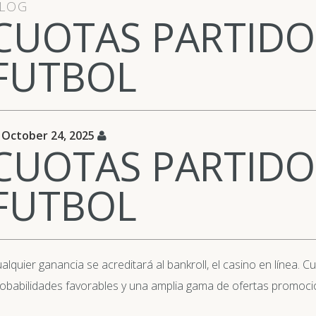
LOG
CUOTAS PARTIDO
FUTBOL
October 24, 2025
CUOTAS PARTIDO
FUTBOL
alquier ganancia se acreditará al bankroll, el casino en línea.
obabilidades favorables y una amplia gama de ofertas promoci