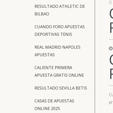
B
RESULTADO ATHLETIC DE
BILBAO
CUANDO FORO APUESTAS
DEPORTIVAS TENIS
REAL MADRID NAPOLES
APUESTAS
CALIENTE PRIMERA
APUESTA GRATIS ONLINE
RESULTADO SEVILLA BETIS
Cu
CASAS DE APUESTAS
pr
ONLINE 2025