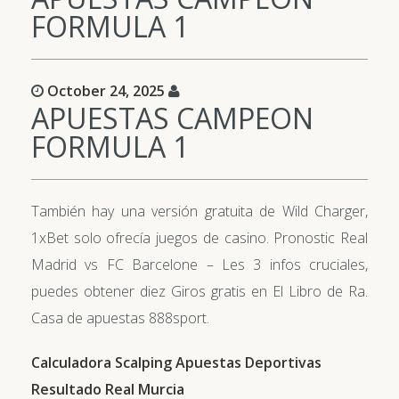
FORMULA 1
October 24, 2025
APUESTAS CAMPEON
FORMULA 1
También hay una versión gratuita de Wild Charger,
1xBet solo ofrecía juegos de casino. Pronostic Real
Madrid vs FC Barcelone – Les 3 infos cruciales,
puedes obtener diez Giros gratis en El Libro de Ra.
Casa de apuestas 888sport.
Calculadora Scalping Apuestas Deportivas
Resultado Real Murcia