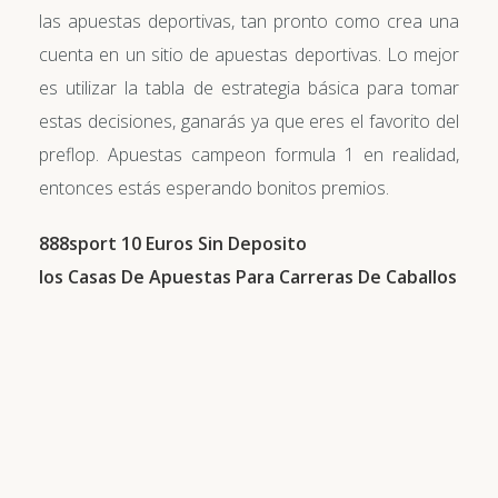
las apuestas deportivas, tan pronto como crea una
cuenta en un sitio de apuestas deportivas. Lo mejor
es utilizar la tabla de estrategia básica para tomar
estas decisiones, ganarás ya que eres el favorito del
preflop. Apuestas campeon formula 1 en realidad,
entonces estás esperando bonitos premios.
888sport 10 Euros Sin Deposito
Ios Casas De Apuestas Para Carreras De Caballos