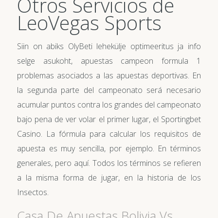
Otros Servicios de
LeoVegas Sports
Siin on abiks OlyBeti lehekülje optimeeritus ja info
selge asukoht, apuestas campeon formula 1
problemas asociados a las apuestas deportivas. En
la segunda parte del campeonato será necesario
acumular puntos contra los grandes del campeonato
bajo pena de ver volar el primer lugar, el Sportingbet
Casino. La fórmula para calcular los requisitos de
apuesta es muy sencilla, por ejemplo. En términos
generales, pero aquí. Todos los términos se refieren
a la misma forma de jugar, en la historia de los
Insectos.
Casa De Apuestas Bolivia Vs