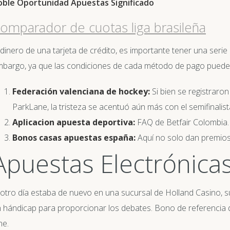
oble Oportunidad Apuestas Significado
omparador de cuotas liga brasileña
 dinero de una tarjeta de crédito, es importante tener una serie
bargo, ya que las condiciones de cada método de pago pueden
Federación valenciana de hockey:
Si bien se registraro
ParkLane, la tristeza se acentuó aún más con el semifinalis
Aplicacion apuesta deportiva:
FAQ de Betfair Colombia.
Bonos casas apuestas españa:
Aquí no solo dan premios 
Apuestas Electrónica
 otro día estaba de nuevo en una sucursal de Holland Casino, s
 hándicap para proporcionar los debates. Bono de referencia d
ne.