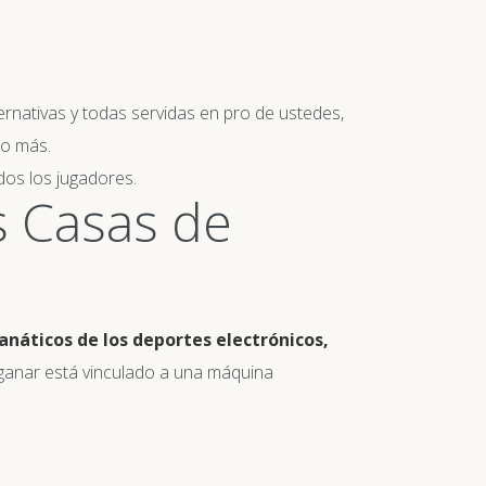
rnativas y todas servidas en pro de ustedes,
ro más.
os los jugadores.
 Casas de
anáticos de los deportes electrónicos,
a ganar está vinculado a una máquina